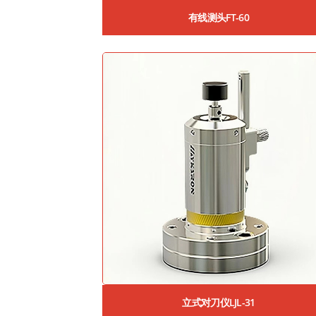
有线测头FT-60
立式对刀仪LJL-31